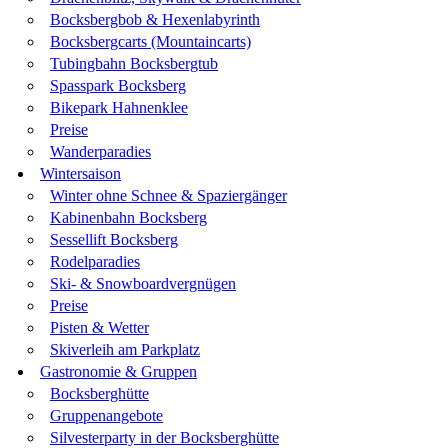
Bocksbergbob & Hexenlabyrinth
Bocksbergcarts (Mountaincarts)
Tubingbahn Bocksbergtub
Spasspark Bocksberg
Bikepark Hahnenklee
Preise
Wanderparadies
Wintersaison
Winter ohne Schnee & Spaziergänger
Kabinenbahn Bocksberg
Sessellift Bocksberg
Rodelparadies
Ski- & Snowboardvergnügen
Preise
Pisten & Wetter
Skiverleih am Parkplatz
Gastronomie & Gruppen
Bocksberghütte
Gruppenangebote
Silvesterparty in der Bocksberghütte