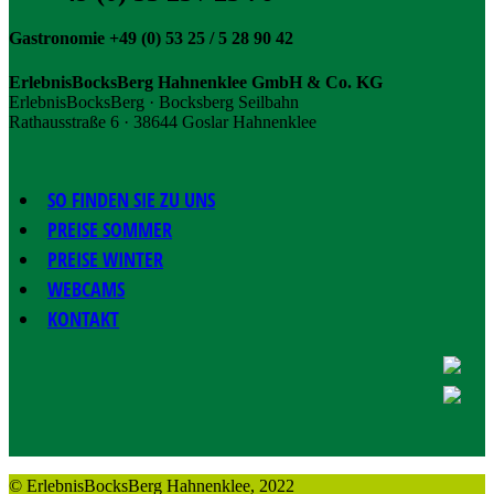
Gastronomie +49 (0) 53 25 / 5 28 90 42
ErlebnisBocksBerg Hahnenklee GmbH & Co. KG
ErlebnisBocksBerg · Bocksberg Seilbahn
Rathausstraße 6 · 38644 Goslar Hahnenklee
SO FINDEN SIE ZU UNS
PREISE SOMMER
PREISE WINTER
WEBCAMS
KONTAKT
© ErlebnisBocksBerg Hahnenklee, 2022