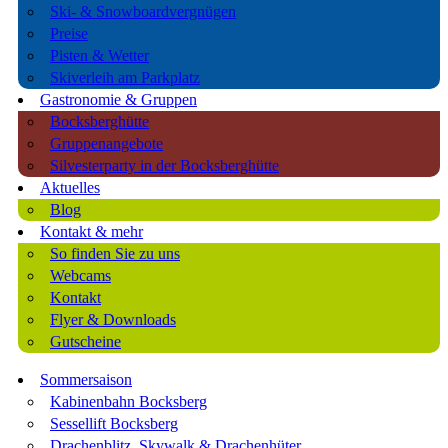
Ski- & Snowboardvergnügen
Preise
Pisten & Wetter
Skiverleih am Parkplatz
Gastronomie & Gruppen
Bocksberghütte
Gruppenangebote
Silvesterparty in der Bocksberghütte
Aktuelles
Blog
Kontakt & mehr
So finden Sie zu uns
Webcams
Kontakt
Flyer & Downloads
Gutscheine
Sommersaison
Kabinenbahn Bocksberg
Sessellift Bocksberg
Drachenblitz, Skywalk & Drachenhüter