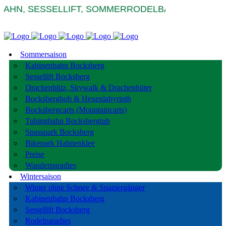
HN, SESSELLIFT, SOMMERRODELBAHNEN DRACHE
Sommersaison
Kabinenbahn Bocksberg
Sessellift Bocksberg
Drachenblitz, Skywalk & Drachenhüter
Bocksbergbob & Hexenlabyrinth
Bocksbergcarts (Mountaincarts)
Tubingbahn Bocksbergtub
Spasspark Bocksberg
Bikepark Hahnenklee
Preise
Wanderparadies
Wintersaison
Winter ohne Schnee & Spaziergänger
Kabinenbahn Bocksberg
Sessellift Bocksberg
Rodelparadies