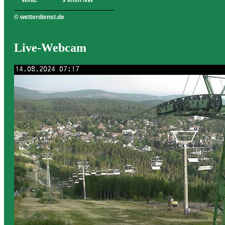
Wind:
9 km/h NW
© wetterdienst.de
Live-Webcam