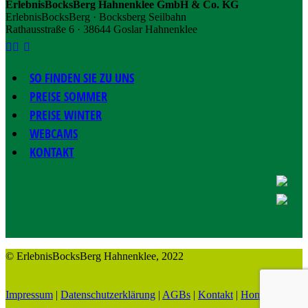
ErlebnisBocksBerg Hahnenklee GmbH & Co. KG
ErlebnisBocksBerg · Bocksberg Seilbahn
Rathausstraße 6 · 38644 Goslar Hahnenklee
SO FINDEN SIE ZU UNS
PREISE SOMMER
PREISE WINTER
WEBCAMS
KONTAKT
© ErlebnisBocksBerg Hahnenklee, 2022
Impressum
|
Datenschutzerklärung
|
AGBs
|
Kontakt
|
Home