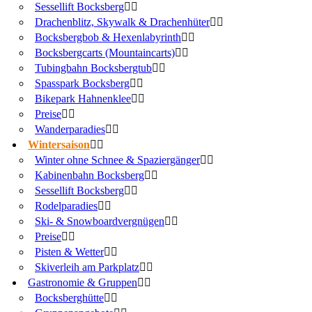
Sessellift Bocksberg
Drachenblitz, Skywalk & Drachenhüter
Bocksbergbob & Hexenlabyrinth
Bocksbergcarts (Mountaincarts)
Tubingbahn Bocksbergtub
Spasspark Bocksberg
Bikepark Hahnenklee
Preise
Wanderparadies
Wintersaison
Winter ohne Schnee & Spaziergänger
Kabinenbahn Bocksberg
Sessellift Bocksberg
Rodelparadies
Ski- & Snowboardvergnügen
Preise
Pisten & Wetter
Skiverleih am Parkplatz
Gastronomie & Gruppen
Bocksberghütte