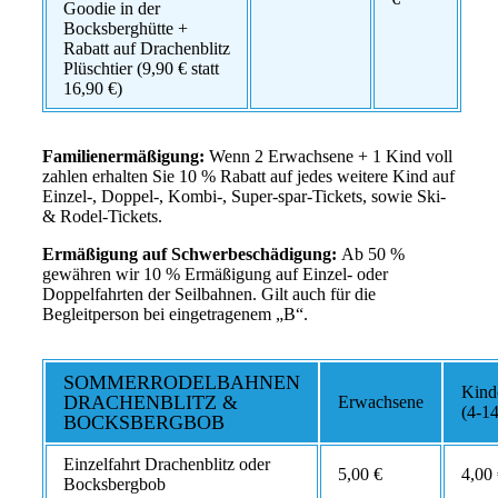
Goodie in der
Bocksberghütte +
Rabatt auf Drachenblitz
Plüschtier (9,90 € statt
16,90 €)
Familienermäßigung:
Wenn 2 Erwachsene + 1 Kind voll
zahlen erhalten Sie 10 % Rabatt auf jedes weitere Kind auf
Einzel-, Doppel-, Kombi-, Super-spar-Tickets, sowie Ski-
& Rodel-Tickets.
Ermäßigung auf Schwerbeschädigung:
Ab 50 %
gewähren wir 10 % Ermäßigung auf Einzel- oder
Doppelfahrten der Seilbahnen. Gilt auch für die
Begleitperson bei eingetragenem „B“.
SOMMERRODELBAHNEN
Kind
DRACHENBLITZ &
Erwachsene
(4-14
BOCKSBERGBOB
Einzelfahrt Drachenblitz oder
5,00 €
4,00
Bocksbergbob