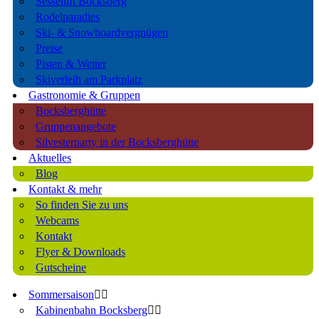
Sessellift Bocksberg
Rodelparadies
Ski- & Snowboardvergnügen
Preise
Pisten & Wetter
Skiverleih am Parkplatz
Gastronomie & Gruppen
Bocksberghütte
Gruppenangebote
Silvesterparty in der Bocksberghütte
Aktuelles
Blog
Kontakt & mehr
So finden Sie zu uns
Webcams
Kontakt
Flyer & Downloads
Gutscheine
Sommersaison
Kabinenbahn Bocksberg