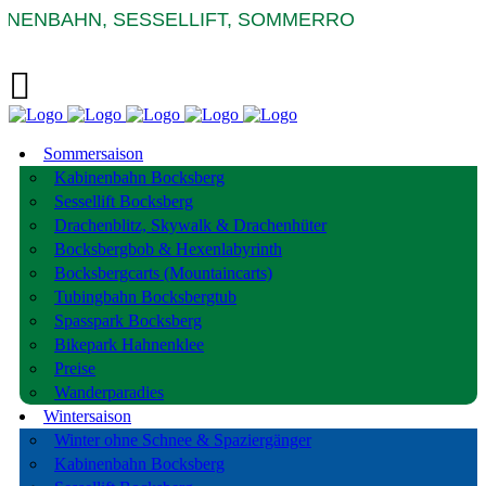
NENBAHN, SESSELLIFT, SOMMERRODELBAHNEN D
Sommersaison
Kabinenbahn Bocksberg
Sessellift Bocksberg
Drachenblitz, Skywalk & Drachenhüter
Bocksbergbob & Hexenlabyrinth
Bocksbergcarts (Mountaincarts)
Tubingbahn Bocksbergtub
Spasspark Bocksberg
Bikepark Hahnenklee
Preise
Wanderparadies
Wintersaison
Winter ohne Schnee & Spaziergänger
Kabinenbahn Bocksberg