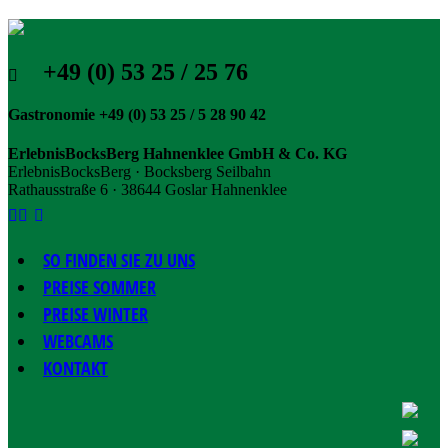
+49 (0) 53 25 / 25 76
Gastronomie +49 (0) 53 25 / 5 28 90 42
ErlebnisBocksBerg Hahnenklee GmbH & Co. KG
ErlebnisBocksBerg · Bocksberg Seilbahn
Rathausstraße 6 · 38644 Goslar Hahnenklee
SO FINDEN SIE ZU UNS
PREISE SOMMER
PREISE WINTER
WEBCAMS
KONTAKT