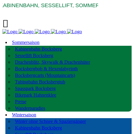
KABINENBAHN, SESSELLIFT, SOMMERRODELBAHNE
Sommersaison
Kabinenbahn Bocksberg
Sessellift Bocksberg
Drachenblitz, Skywalk & Drachenhüter
Bocksbergbob & Hexenlabyrinth
Bocksbergcarts (Mountaincarts)
Tubingbahn Bocksbergtub
Spasspark Bocksberg
Bikepark Hahnenklee
Preise
Wanderparadies
Wintersaison
Winter ohne Schnee & Spaziergänger
Kabinenbahn Bocksberg