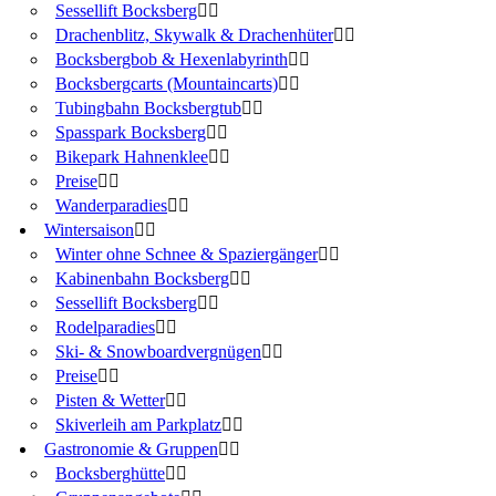
Sessellift Bocksberg
Drachenblitz, Skywalk & Drachenhüter
Bocksbergbob & Hexenlabyrinth
Bocksbergcarts (Mountaincarts)
Tubingbahn Bocksbergtub
Spasspark Bocksberg
Bikepark Hahnenklee
Preise
Wanderparadies
Wintersaison
Winter ohne Schnee & Spaziergänger
Kabinenbahn Bocksberg
Sessellift Bocksberg
Rodelparadies
Ski- & Snowboardvergnügen
Preise
Pisten & Wetter
Skiverleih am Parkplatz
Gastronomie & Gruppen
Bocksberghütte