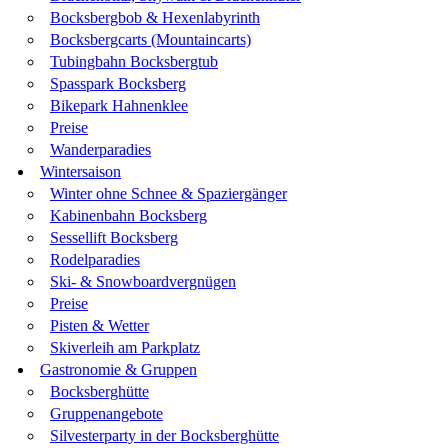
Bocksbergbob & Hexenlabyrinth
Bocksbergcarts (Mountaincarts)
Tubingbahn Bocksbergtub
Spasspark Bocksberg
Bikepark Hahnenklee
Preise
Wanderparadies
Wintersaison
Winter ohne Schnee & Spaziergänger
Kabinenbahn Bocksberg
Sessellift Bocksberg
Rodelparadies
Ski- & Snowboardvergnügen
Preise
Pisten & Wetter
Skiverleih am Parkplatz
Gastronomie & Gruppen
Bocksberghütte
Gruppenangebote
Silvesterparty in der Bocksberghütte