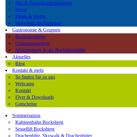
Ski- & Snowboardvergnügen
Preise
Pisten & Wetter
Skiverleih am Parkplatz
Gastronomie & Gruppen
Bocksberghütte
Gruppenangebote
Silvesterparty in der Bocksberghütte
Aktuelles
Blog
Kontakt & mehr
So finden Sie zu uns
Webcams
Kontakt
Flyer & Downloads
Gutscheine
Sommersaison
Kabinenbahn Bocksberg
Sessellift Bocksberg
Drachenblitz, Skywalk & Drachenhüter