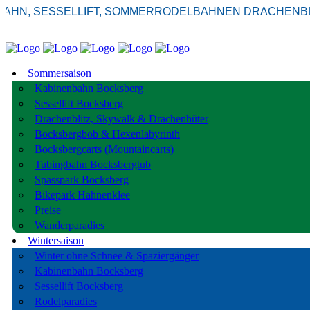
, SESSELLIFT, SOMMERRODELBAHNEN DRACHENBLITZ 
Sommersaison
Kabinenbahn Bocksberg
Sessellift Bocksberg
Drachenblitz, Skywalk & Drachenhüter
Bocksbergbob & Hexenlabyrinth
Bocksbergcarts (Mountaincarts)
Tubingbahn Bocksbergtub
Spasspark Bocksberg
Bikepark Hahnenklee
Preise
Wanderparadies
Wintersaison
Winter ohne Schnee & Spaziergänger
Kabinenbahn Bocksberg
Sessellift Bocksberg
Rodelparadies