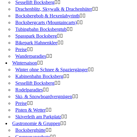
Sessellift Bocksberg
Drachenblitz, Skywalk & Drachenhüter
Bocksbergbob & Hexenlabyrinth
Bocksbergcarts (Mountaincarts)
Tubingbahn Bocksbergtub
Spasspark Bocksberg
Bikepark Hahnenklee
Preise
Wanderparadies
Wintersaison
Winter ohne Schnee & Spaziergänger
Kabinenbahn Bocksberg
Sessellift Bocksberg
Rodelparadies
Ski- & Snowboardvergnügen
Preise
Pisten & Wetter
Skiverleih am Parkplatz
Gastronomie & Gruppen
Bocksberghütte
Gruppenangebote