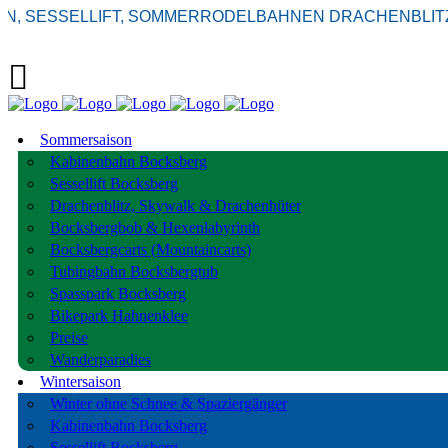
LIFT, SOMMERRODELBAHNEN DRACHENBLITZ & BOCKSB
Sommersaison
Kabinenbahn Bocksberg
Sessellift Bocksberg
Drachenblitz, Skywalk & Drachenhüter
Bocksbergbob & Hexenlabyrinth
Bocksbergcarts (Mountaincarts)
Tubingbahn Bocksbergtub
Spasspark Bocksberg
Bikepark Hahnenklee
Preise
Wanderparadies
Wintersaison
Winter ohne Schnee & Spaziergänger
Kabinenbahn Bocksberg
Sessellift Bocksberg