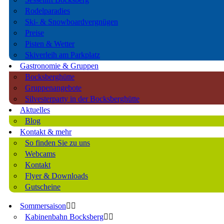
Rodelparadies
Ski- & Snowboardvergnügen
Preise
Pisten & Wetter
Skiverleih am Parkplatz
Gastronomie & Gruppen
Bocksberghütte
Gruppenangebote
Silvesterparty in der Bocksberghütte
Aktuelles
Blog
Kontakt & mehr
So finden Sie zu uns
Webcams
Kontakt
Flyer & Downloads
Gutscheine
Sommersaison
Kabinenbahn Bocksberg