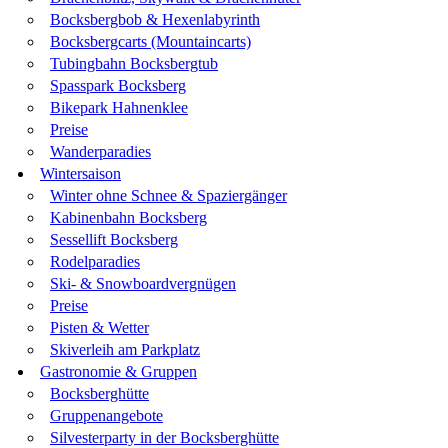
Bocksbergbob & Hexenlabyrinth
Bocksbergcarts (Mountaincarts)
Tubingbahn Bocksbergtub
Spasspark Bocksberg
Bikepark Hahnenklee
Preise
Wanderparadies
Wintersaison
Winter ohne Schnee & Spaziergänger
Kabinenbahn Bocksberg
Sessellift Bocksberg
Rodelparadies
Ski- & Snowboardvergnügen
Preise
Pisten & Wetter
Skiverleih am Parkplatz
Gastronomie & Gruppen
Bocksberghütte
Gruppenangebote
Silvesterparty in der Bocksberghütte