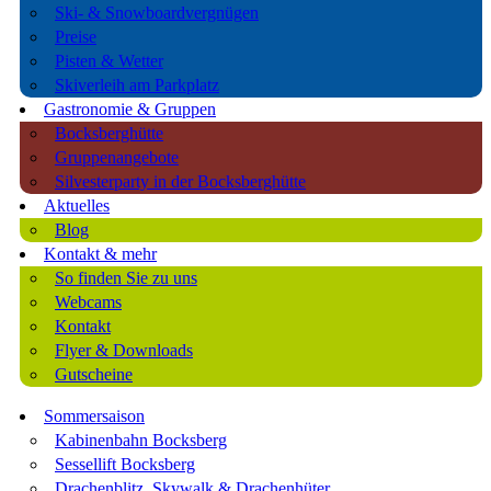
Ski- & Snowboardvergnügen
Preise
Pisten & Wetter
Skiverleih am Parkplatz
Gastronomie & Gruppen
Bocksberghütte
Gruppenangebote
Silvesterparty in der Bocksberghütte
Aktuelles
Blog
Kontakt & mehr
So finden Sie zu uns
Webcams
Kontakt
Flyer & Downloads
Gutscheine
Sommersaison
Kabinenbahn Bocksberg
Sessellift Bocksberg
Drachenblitz, Skywalk & Drachenhüter