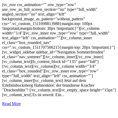
[vc_row css_animation="" row_type="row"
use_row_as_full_screen_section="no" type="full_width"
angled_section="no" text_align="left"
background_image_as_pattern="without_pattern"
css=".vc_custom_1511698813988{margin-top: 100px
!important;margin-bottom: 30px !important;}"][vc_column
width="1/4"][vc_row_inner row_type="row" type="full_width"
text_align="left" css_animation=""][vc_column_inner
el_class="box_rounded_nav"
css=".vc_custom_1511707506215{margin-top: 20px !important;}"]
[vc_widget_sidebar sidebar_id="Navigation Sommerfreuden"
el_class="nav_sommer"][/vc_column_inner][/vc_row_inner]
[vc_column_text][ls_content_block id="135" para="full"]
[/vc_column_text][/vc_column][vc_column width="3/4"
el_class="box_rounded"][vc_row_inner row_type="row"
type="full_width" text_align="left" css_animation=""]
[vc_column_inner][vc_column_text] Jetzt auf dem
Erlebnisbocksberg Hahnenklee: der brandneue Kracher
"Drachenblitz"! [/vc_column_text][vc_empty_space height="15px"]
[vc_column_text] Es ist soweit: Ein...
Read More