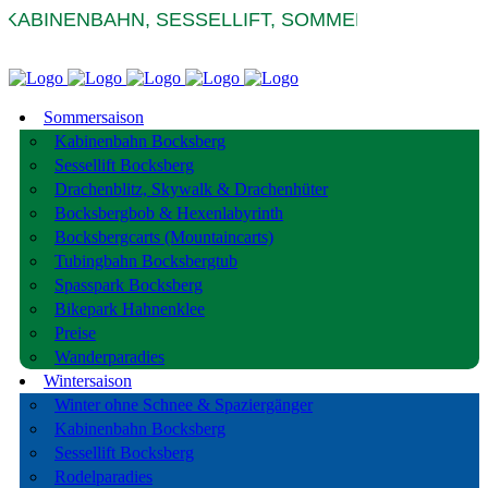
KABINENBAHN, SESSELLIFT, SOMMERRODELBAHN
Sommersaison
Kabinenbahn Bocksberg
Sessellift Bocksberg
Drachenblitz, Skywalk & Drachenhüter
Bocksbergbob & Hexenlabyrinth
Bocksbergcarts (Mountaincarts)
Tubingbahn Bocksbergtub
Spasspark Bocksberg
Bikepark Hahnenklee
Preise
Wanderparadies
Wintersaison
Winter ohne Schnee & Spaziergänger
Kabinenbahn Bocksberg
Sessellift Bocksberg
Rodelparadies