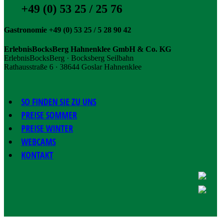
+49 (0) 53 25 / 25 76
Gastronomie +49 (0) 53 25 / 5 28 90 42
ErlebnisBocksBerg Hahnenklee GmbH & Co. KG
ErlebnisBocksBerg · Bocksberg Seilbahn
Rathausstraße 6 · 38644 Goslar Hahnenklee
SO FINDEN SIE ZU UNS
PREISE SOMMER
PREISE WINTER
WEBCAMS
KONTAKT