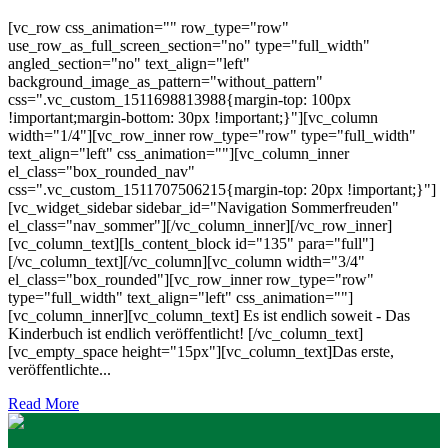
[vc_row css_animation="" row_type="row"
use_row_as_full_screen_section="no" type="full_width"
angled_section="no" text_align="left"
background_image_as_pattern="without_pattern"
css=".vc_custom_1511698813988{margin-top: 100px
!important;margin-bottom: 30px !important;}"][vc_column
width="1/4"][vc_row_inner row_type="row" type="full_width"
text_align="left" css_animation=""][vc_column_inner
el_class="box_rounded_nav"
css=".vc_custom_1511707506215{margin-top: 20px !important;}"]
[vc_widget_sidebar sidebar_id="Navigation Sommerfreuden"
el_class="nav_sommer"][/vc_column_inner][/vc_row_inner]
[vc_column_text][ls_content_block id="135" para="full"]
[/vc_column_text][/vc_column][vc_column width="3/4"
el_class="box_rounded"][vc_row_inner row_type="row"
type="full_width" text_align="left" css_animation=""]
[vc_column_inner][vc_column_text] Es ist endlich soweit - Das
Kinderbuch ist endlich veröffentlicht! [/vc_column_text]
[vc_empty_space height="15px"][vc_column_text]Das erste,
veröffentlichte...
Read More