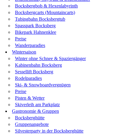
Bocksbergbob & Hexenlabyrinth
Bocksbergcarts (Mountaincarts)
Tubingbahn Bocksbergtub
Spasspark Bocksberg
Bikepark Hahnenklee
Preise
Wanderparadies
Wintersaison
Winter ohne Schnee & Spaziergänger
Kabinenbahn Bocksberg
Sessellift Bocksberg
Rodelparadies
Ski- & Snowboardvergnügen
Preise
Pisten & Wetter
Skiverleih am Parkplatz
Gastronomie & Gruppen
Bocksberghütte
Gruppenangebote
Silvesterparty in der Bocksberghütte