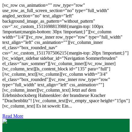
[vc_row css_animation="" row_type="row"
use_row_as_full_screen_section="no" type="full_width"
angled_section="no" text_align="left"
background_image_as_pattern="without_pattern"
css=".vc_custom_1511698813988{margin-top: 100px
!important;margin-bottom: 30px !important;}"][vc_column
width="1/4"][vc_row_inner row_type="row" type="full_width"
text_align="left" css_animation=""][vc_column_inner
el_class="box_rounded_nav"
css=".vc_custom_1511707506215{margin-top: 20px !important;}"]
[vc_widget_sidebar sidebar_id="Navigation Sommerfreuden"
el_class="nav_sommer"][/vc_column_inner][/vc_row_inner]
[vc_column_text][ls_content_block id="135" para="full"]
[/vc_column_text][/vc_column][vc_column width="3/4"
el_class="box_rounded"][vc_row_inner row_type="row"
type="full_width" text_align="left" css_animation=""]
[vc_column_inner][vc_column_text] Jetzt auf dem
Erlebnisbocksberg Hahnenklee: der brandneue Kracher
"Drachenblitz"! [/vc_column_text][vc_empty_space height="15px"]
[vc_column_text] Es ist soweit: Ein...
Read More