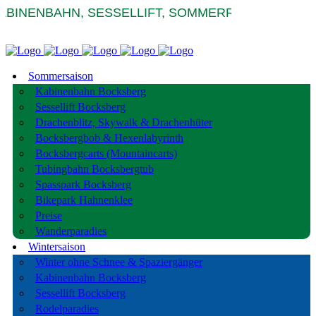
ABINENBAHN, SESSELLIFT, SOMMERRODELBAHNEN
Sommersaison
Kabinenbahn Bocksberg
Sessellift Bocksberg
Drachenblitz, Skywalk & Drachenhüter
Bocksbergbob & Hexenlabyrinth
Bocksbergcarts (Mountaincarts)
Tubingbahn Bocksbergtub
Spasspark Bocksberg
Bikepark Hahnenklee
Preise
Wanderparadies
Wintersaison
Winter ohne Schnee & Spaziergänger
Kabinenbahn Bocksberg
Sessellift Bocksberg
Rodelparadies