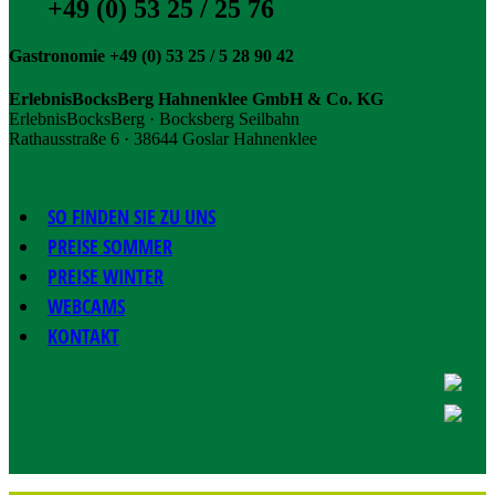
+49 (0) 53 25 / 25 76
Gastronomie +49 (0) 53 25 / 5 28 90 42
ErlebnisBocksBerg Hahnenklee GmbH & Co. KG
ErlebnisBocksBerg · Bocksberg Seilbahn
Rathausstraße 6 · 38644 Goslar Hahnenklee
SO FINDEN SIE ZU UNS
PREISE SOMMER
PREISE WINTER
WEBCAMS
KONTAKT