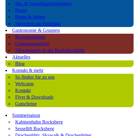
Ski- & Snowboardvergnügen
Preise
Pisten & Wetter
Skiverleih am Parkplatz
Gastronomie & Gruppen
Bocksberghütte
Gruppenangebote
Silvesterparty in der Bocksberghütte
Aktuelles
Blog
Kontakt & mehr
So finden Sie zu uns
Webcams
Kontakt
Flyer & Downloads
Gutscheine
Sommersaison
Kabinenbahn Bocksberg
Sessellift Bocksberg
Drachenblitz, Skywalk & Drachenhüter