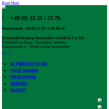
Read More
+49 (0) 53 25 / 25 76
Gastronomie +49 (0) 53 25 / 5 28 90 42
ErlebnisBocksBerg Hahnenklee GmbH & Co. KG
ErlebnisBocksBerg · Bocksberg Seilbahn
Rathausstraße 6 · 38644 Goslar Hahnenklee
SO FINDEN SIE ZU UNS
PREISE SOMMER
PREISE WINTER
WEBCAMS
KONTAKT