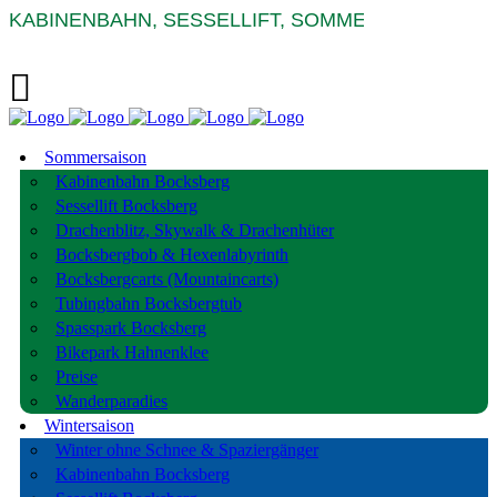
KABINENBAHN, SESSELLIFT, SOMMERRODELBAHN
Sommersaison
Kabinenbahn Bocksberg
Sessellift Bocksberg
Drachenblitz, Skywalk & Drachenhüter
Bocksbergbob & Hexenlabyrinth
Bocksbergcarts (Mountaincarts)
Tubingbahn Bocksbergtub
Spasspark Bocksberg
Bikepark Hahnenklee
Preise
Wanderparadies
Wintersaison
Winter ohne Schnee & Spaziergänger
Kabinenbahn Bocksberg