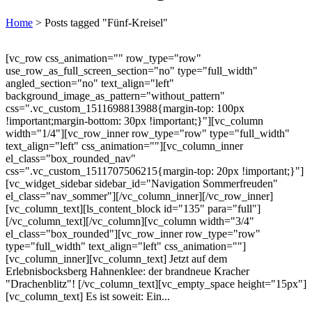
Home
>
Posts tagged "Fünf-Kreisel"
[vc_row css_animation="" row_type="row"
use_row_as_full_screen_section="no" type="full_width"
angled_section="no" text_align="left"
background_image_as_pattern="without_pattern"
css=".vc_custom_1511698813988{margin-top: 100px
!important;margin-bottom: 30px !important;}"][vc_column
width="1/4"][vc_row_inner row_type="row" type="full_width"
text_align="left" css_animation=""][vc_column_inner
el_class="box_rounded_nav"
css=".vc_custom_1511707506215{margin-top: 20px !important;}"]
[vc_widget_sidebar sidebar_id="Navigation Sommerfreuden"
el_class="nav_sommer"][/vc_column_inner][/vc_row_inner]
[vc_column_text][ls_content_block id="135" para="full"]
[/vc_column_text][/vc_column][vc_column width="3/4"
el_class="box_rounded"][vc_row_inner row_type="row"
type="full_width" text_align="left" css_animation=""]
[vc_column_inner][vc_column_text] Jetzt auf dem
Erlebnisbocksberg Hahnenklee: der brandneue Kracher
"Drachenblitz"! [/vc_column_text][vc_empty_space height="15px"]
[vc_column_text] Es ist soweit: Ein...