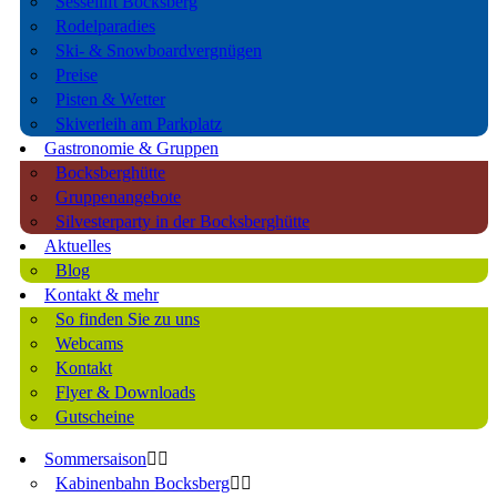
Sessellift Bocksberg
Rodelparadies
Ski- & Snowboardvergnügen
Preise
Pisten & Wetter
Skiverleih am Parkplatz
Gastronomie & Gruppen
Bocksberghütte
Gruppenangebote
Silvesterparty in der Bocksberghütte
Aktuelles
Blog
Kontakt & mehr
So finden Sie zu uns
Webcams
Kontakt
Flyer & Downloads
Gutscheine
Sommersaison
Kabinenbahn Bocksberg